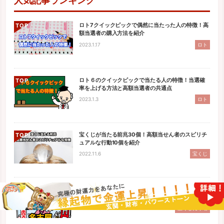
人気記事ランキング
ロト7クイックピックで偶然に当たった人の特徴！高
TOP
額当選者の購入方法を紹介
2023.1.17
ロト
ロト６のクイックピックで当たる人の特徴！当選確
TOP
率を上げる方法と高額当選者の共通点
2023.1.3
ロト
宝くじが当たる前兆30個！高額当せん者のスピリチ
TOP
ュアルな行動10個を紹介
2022.11.6
宝くじ
名古屋のよく当る宝くじ売り場人気ベスト７を紹
TOP
介！高額当選狙いの人必見！
2022.8.13
宝くじ売り場